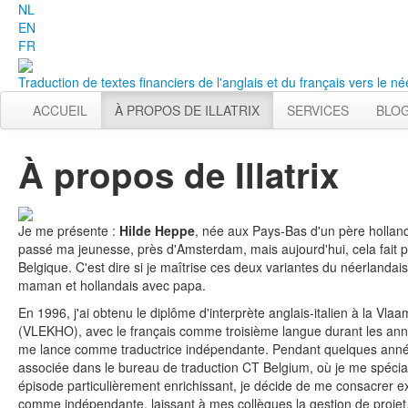
NL
EN
FR
Traduction de textes financiers de l'anglais et du français vers le né
ACCUEIL
À PROPOS DE ILLATRIX
SERVICES
BLO
À propos de Illatrix
Je me présente :
Hilde Heppe
, née aux Pays-Bas d'un père holland
passé ma jeunesse, près d'Amsterdam, mais aujourd'hui, cela fait p
Belgique. C'est dire si je maîtrise ces deux variantes du néerlandais
maman et hollandais avec papa.
En 1996, j'ai obtenu le diplôme d'interprète anglais-italien à la 
(VLEKHO), avec le français comme troisième langue durant les année
me lance comme traductrice indépendante. Pendant quelques année
associée dans le bureau de traduction CT Belgium, où je me spécial
épisode particulièrement enrichissant, je décide de me consacrer ex
comme indépendante, laissant à mes collègues la gestion de projet, l